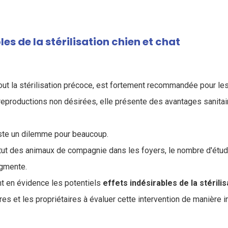
les de la stérilisation chien et chat
rtout la stérilisation précoce, est fortement recommandée pour les
 reproductions non désirées, elle présente des avantages sanitai
este un dilemme pour beaucoup.
atut des animaux de compagnie dans les foyers, le nombre d'étud
ugmente.
t en évidence les potentiels
effets indésirables de la stérilis
ires et les propriétaires à évaluer cette intervention de manière i