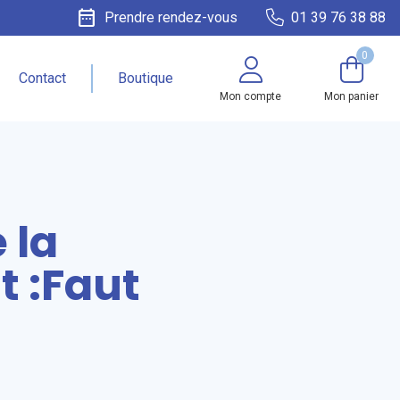
date_range
Prendre rendez-vous
01 39 76 38 88
0
Contact
Boutique
Mon compte
Mon panier
 la
t :Faut