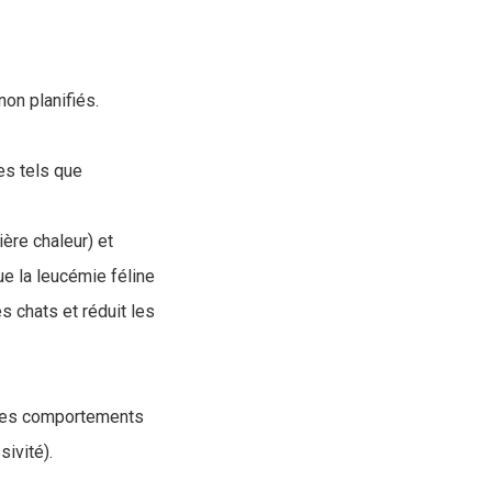
on planifiés.
es tels que
ère chaleur) et
ue la leucémie féline
es chats et réduit les
 des comportements
ivité).