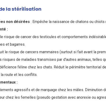
e la stérilisation
ées non désirées
: Empêche la naissance de chatons ou chiots n
nté :
 le risque de cancer des testicules et comportements indésirabl
ues et bagarres.
it le risque de cancers mammaires (surtout si fait avant la premi
es risques de maladies transmises par d'autres animaux, telles q
déficience féline chez les chats. R
éduit le périmètre territorial d
a route et les conflits.
mentaux :
ements agressifs et de marquage chez les mâles. Diminution
leur chez les femelles (pseudo gestation avec anorexie ou agress