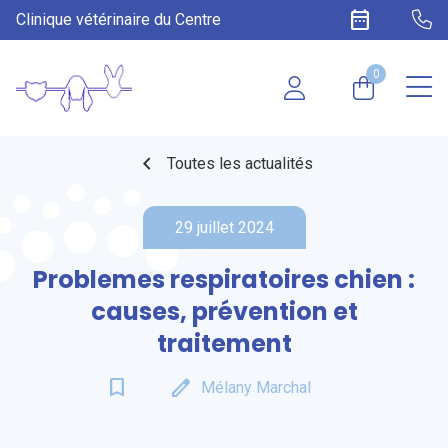
date_range
Clinique vétérinaire du Centre
0
chevron_left
Toutes les actualités
29 juillet 2024
Problemes respiratoires chien :
causes, prévention et
traitement
bookmark_border
edit
Mélany Marchal