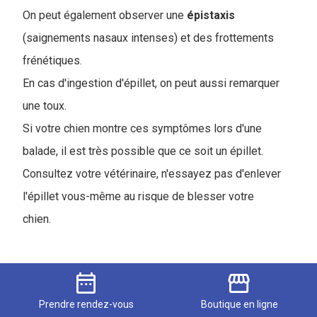
On peut également observer une
épistaxis
(saignements nasaux intenses) et des frottements
frénétiques.
En cas d'ingestion d'épillet, on peut aussi remarquer
une toux.
Si votre chien montre ces symptômes lors d'une
balade, il est très possible que ce soit un épillet.
Consultez votre vétérinaire, n'essayez pas d'enlever
l'épillet vous-même au risque de blesser votre
chien.
date_range
storefront
Détresse respiratoire chien
symptômes d'urgence
Prendre
rendez-vous
Boutique
en ligne