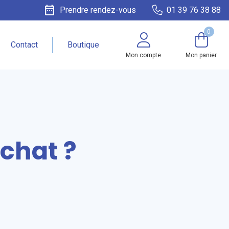
date_range
Prendre rendez-vous
01 39 76 38 88
0
Contact
Boutique
Mon compte
Mon panier
chat ?