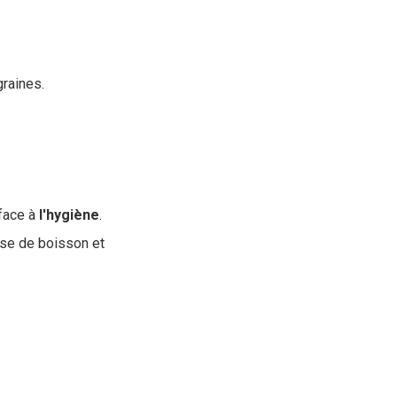
raines.
face à
l'hygiène
.
ise de boisson et