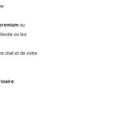
ne
premium
ou
 élevée ou les
re chat et de votre
rinaire
.