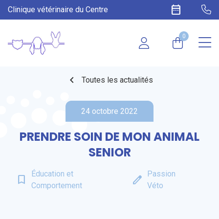
date_range
Clinique vétérinaire du Centre
0
chevron_left
Toutes les actualités
24 octobre 2022
PRENDRE SOIN DE MON ANIMAL
SENIOR
Éducation et
Passion
bookmark_border
edit
Comportement
Véto