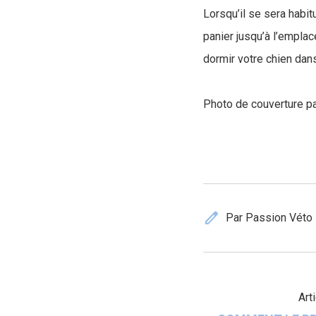
Lorsqu’il se sera habi
panier jusqu’à l’empla
dormir votre chien dan
Photo de couverture p
edit
Par Passion Véto
Art