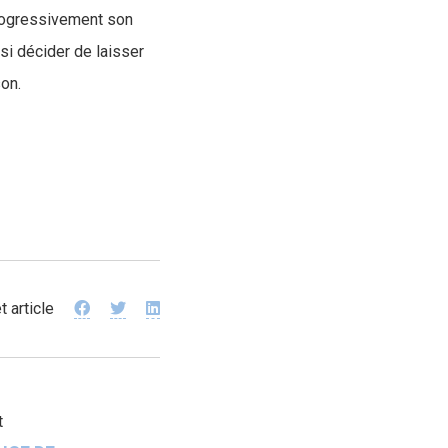
progressivement son
si décider de laisser
on.
t article
t