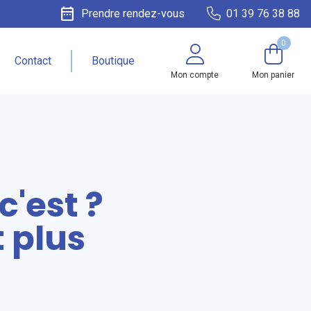
date_range
Prendre rendez-vous
01 39 76 38 88
0
Contact
Boutique
Mon compte
Mon panier
c'est ?
 plus