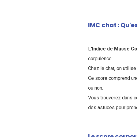
IMC chat : Qu'e
L
'Indice de Masse Co
corpulence.
Chez le chat, on utilise 
Ce score comprend une a
ou non.
Vous trouverez dans cet
des astuces pour prend
Le score corpor