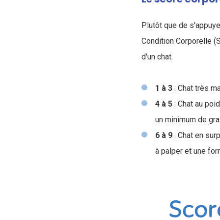
Plutôt que de s'appuyer
Condition Corporelle (S
d'un chat.
1 à 3
: Chat très m
4 à 5
: Chat au poi
un minimum de gra
6 à 9
: Chat en sur
à palper et une fo