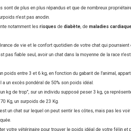
ds sont de plus en plus répandus et que de nombreux propriétaire
urpoids n'est pas anodin.
ente notamment les
risques
de
diabète
, de
maladies
cardiaqu
érance de vie et le confort quotidien de votre chat qui pourraien
t pas fiable seul, avoir un chat dans la moyenne de la race n'est
un poids entre 3 et 6 kg, en fonction du gabarit de l'animal, appart
il a un excès pondéral de 50% son poids idéal.
u'un kg de trop", sur un individu supposé peser 3 kg, ça représen
 70 Kg, un surpoids de 23 Kg.
est un chat sur lequel on peut sentir les côtes, mais pas les voir
rquée.
er votre vétérinaire pour trouver le poids idéal de votre félin et