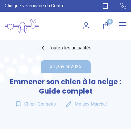
date_range
Clinique vétérinaire du Centre
0
chevron_left
Toutes les actualités
31 janvier 2025
Emmener son chien à la neige​ :
Guide complet
bookmark_border
edit
Chien, Conseils
Mélany Marchal