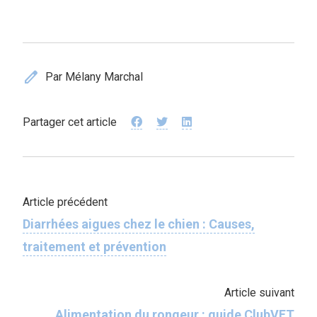
edit
Par Mélany Marchal
Partager cet article
Article précédent
Diarrhées aigues chez le chien : Causes,
traitement et prévention
Article suivant
Alimentation du rongeur : guide ClubVET