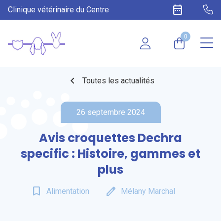
date_range
Clinique vétérinaire du Centre
0
chevron_left
Toutes les actualités
26 septembre 2024
Avis croquettes Dechra
specific : Histoire, gammes et
plus
bookmark_border
edit
Alimentation
Mélany Marchal