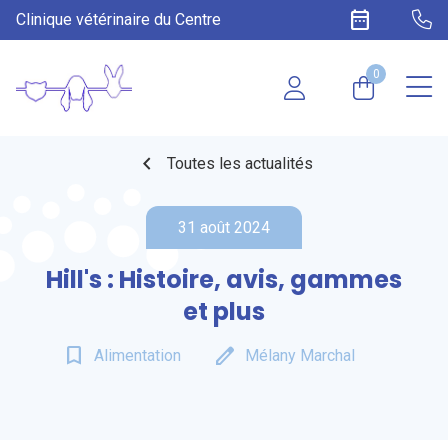
date_range
Clinique vétérinaire du Centre
0
chevron_left
Toutes les actualités
31 août 2024
Hill's : Histoire, avis, gammes
et plus
bookmark_border
edit
Alimentation
Mélany Marchal