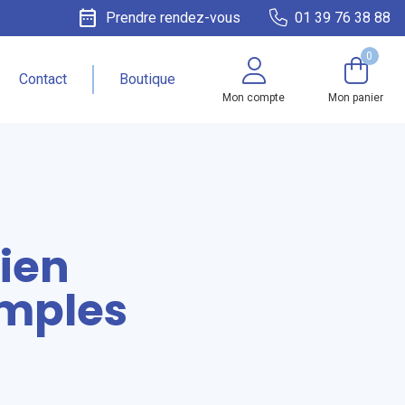
date_range
Prendre rendez-vous
01 39 76 38 88
0
Contact
Boutique
Mon compte
Mon panier
ien
emples