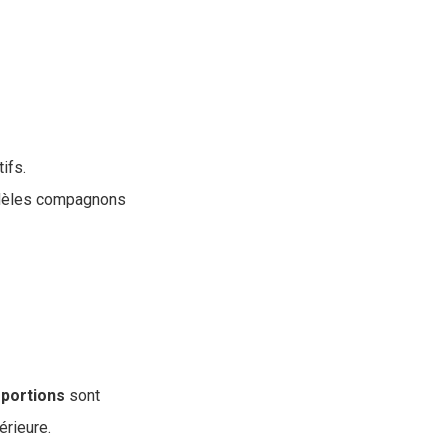
ifs.
fidèles compagnons
portions
sont
érieure.