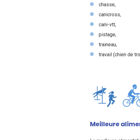
chasse,
canicross,
cani-vtt,
pistage,
traineau,
travail (chien de t
Meilleure alime