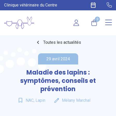
date_range
Clinique vétérinaire du Centre
0
chevron_left
Toutes les actualités
29 avril 2024
Maladie des lapins :
symptômes, conseils et
prévention
bookmark_border
edit
NAC, Lapin
Mélany Marchal